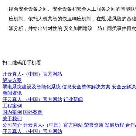
结合安全设备之间、安全设备和安全人工服务之间的智能联
应机制。依托人机共智的快速响应机制，在规 避风险的基
源分析，并给出针对性的 安全加固建议，防止同类事件再
扫二维码用手机看
开云真人-（中国）官方网站
解决方案
弱电系统建设及智能化系统
信息安全整体解决方案
安全云解决
新闻资讯
开云真人-（中国）官方网站
行业新闻
工程案例
国内案例
国外案例
关于我们
公司简介
开云真人-（中国）官方网站
荣誉资质
发展历程
合作
开云真人-（中国）官方网站