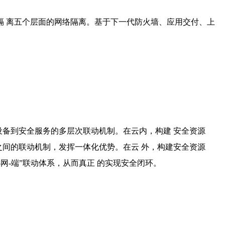
 离五个层面的网络隔离。基于下一代防火墙、应用交付、上
设备到安全服务的多层次联动机制。在云内，构建 安全资源
之间的联动机制，发挥一体化优势。在云 外，构建安全资源
-网-端”联动体系，从而真正 的实现安全闭环。