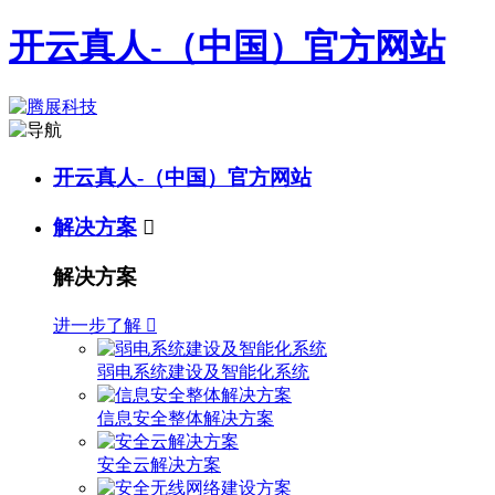
开云真人-（中国）官方网站
开云真人-（中国）官方网站
解决方案

解决方案
进一步了解

弱电系统建设及智能化系统
信息安全整体解决方案
安全云解决方案