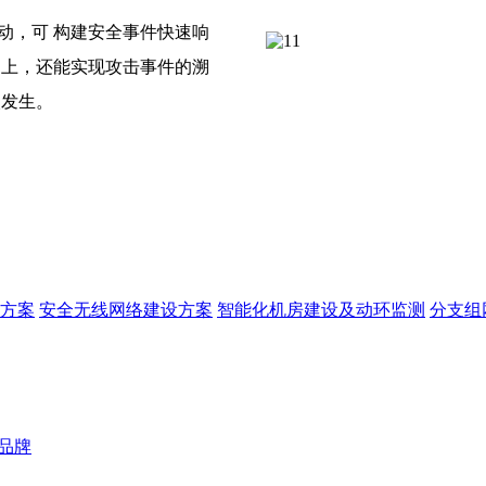
动，可 构建安全事件快速响
础上，还能实现攻击事件的溯
次发生。
方案
安全无线网络建设方案
智能化机房建设及动环监测
分支组
品牌