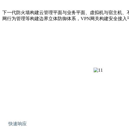
下一代防火墙构建云管理平面与业务平面、虚拟机与宿主机、
网行为管理等构建边界立体防御体系，VPN网关构建安全接入
快速响应