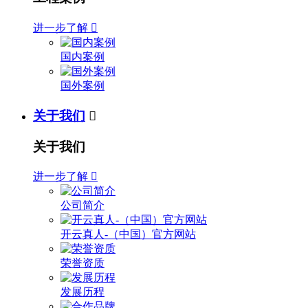
进一步了解

国内案例
国外案例
关于我们

关于我们
进一步了解

公司简介
开云真人-（中国）官方网站
荣誉资质
发展历程