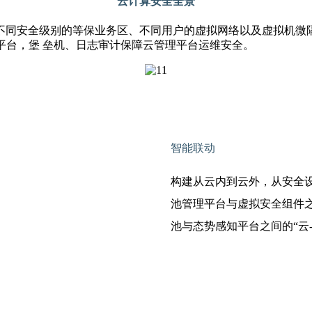
云计算安全全景
不同安全级别的等保业务区、不同用户的虚拟网络以及虚拟机微隔
平台，堡 垒机、日志审计保障云管理平台运维安全。
智能联动
构建从云内到云外，从安全
池管理平台与虚拟安全组件
池与态势感知平台之间的“云