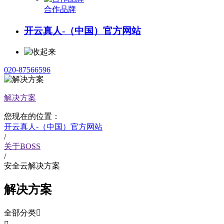
合作品牌
开云真人-（中国）官方网站
020-87566596
解决方案
您现在的位置：
开云真人-（中国）官方网站
/
关于BOSS
/
安全云解决方案
解决方案
全部分类
