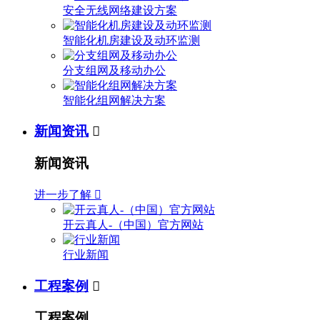
安全无线网络建设方案
智能化机房建设及动环监测
分支组网及移动办公
智能化组网解决方案
新闻资讯

新闻资讯
进一步了解

开云真人-（中国）官方网站
行业新闻
工程案例

工程案例